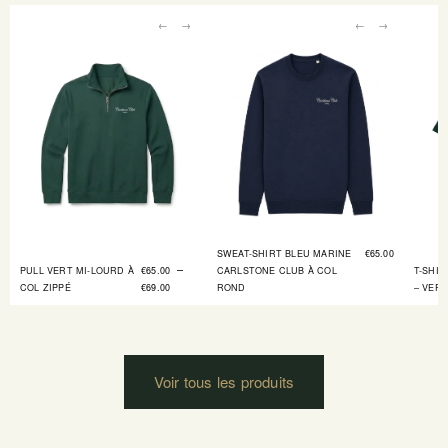
←
→
←
→
SWEAT-SHIRT BLEU MARINE
€
65.00
–
PULL VERT MI-LOURD À
€
65.00
CARLSTONE CLUB À COL
T-SHI
COL ZIPPÉ
€
69.00
ROND
– VERT
Voir tous les produits