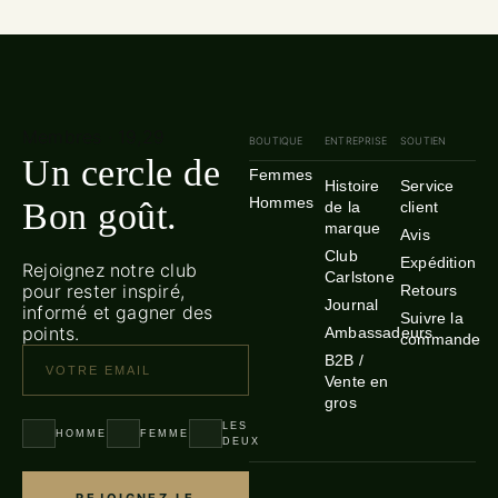
Membres · 19,29
BOUTIQUE
ENTREPRISE
SOUTIEN
Un cercle de
Femmes
Histoire
Service
Hommes
Bon goût.
de la
client
marque
Avis
Club
Expédition
Rejoignez notre club
Carlstone
pour rester inspiré,
Retours
Journal
informé et gagner des
Suivre la
points.
Ambassadeurs
commande
B2B /
Vente en
gros
LES
HOMME
FEMME
DEUX