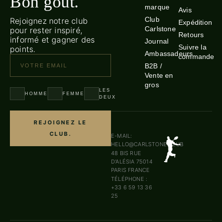
Bon goût.
marque
Avis
Club
Rejoignez notre club
Expédition
Carlstone
pour rester inspiré,
Retours
informé et gagner des
Journal
Suivre la
points.
Ambassadeurs
commande
B2B /
Vente en
gros
LES
HOMME
FEMME
DEUX
REJOIGNEZ LE
CLUB.
E-MAIL:
HELLO@CARLSTONE.CLUB
48 BIS RUE
D'ALÉSIA 75014
PARIS FRANCE
TÉLÉPHONE :
+33 6 59 13 36
25